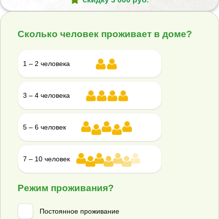
Гарантийная книжка
Гарантийная книжка Юнилос Астра.pdf
Сколько человек проживает в доме?
Наши менеджеры
всегда на связи
1 – 2 человека
+7 (800) 350-05-34
info+stavropol@septik-rus.ru
3 – 4 человека
Подберите септик
5 – 6 человек
за 3 минуты и получите:
3 сметы
7 – 10 человек
скидку 3 000 руб.
Подобрать >>
Режим проживания?
Постоянное проживание