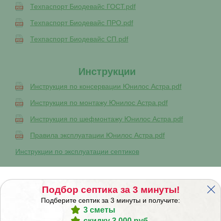
Техпаспорт Биодевайс ГОСТ.pdf
Техпаспорт Биодевайс ПРО.pdf
Техпаспорт Биодевайс СП.pdf
Инструкции
Инструкция по консервации Юнилос Астра.pdf
Инструкция по монтажу Юнилос Астра.pdf
Инструкция по шефмонтажу Юнилос Астра.pdf
Правила эксплуатации Юнилос Астра.pdf
Инструкции по эксплуатации септиков
Сервисное обслуживание
Подбор септика за 3 минуты!
Сервисное обслуживание Юнилос Астра.pdf
Подберите септик за 3 минуты и получите:
3 сметы
скидку 3 000 руб.