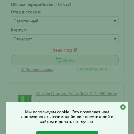
Объем переработки:
0.35 м
3
Отвод стоков:
Самотечный
▾
Корпус:
Стандарт
▾
156 100 ₽
Купить
Смета на монтаж
%
Получить скидку
Септик Гринлос Аэро Лайт 2 Пр НК Миди
Мы используем cookie. Это позволяет нам
В наличии
анализировать взаимодействие посетителей с
сайтом и делать его лучше.