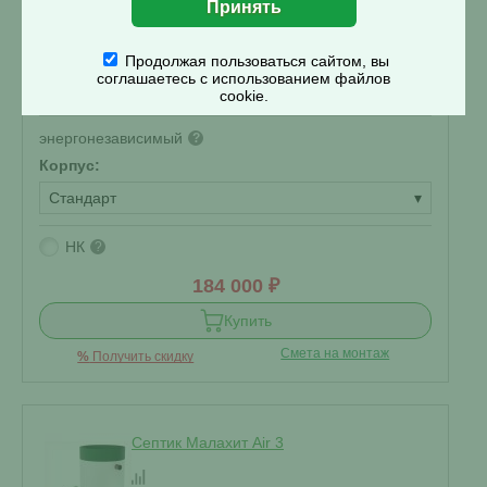
Проживание:
2 человека
Объем переработки:
0.6 м
3
Отвод стоков:
Продолжая пользоваться сайтом, вы
соглашаетесь с использованием файлов
Самотечный
▾
cookie.
энергонезависимый
?
Корпус:
Стандарт
▾
НК
?
184 000 ₽
Купить
Смета на монтаж
%
Получить скидку
Септик Малахит Air 3