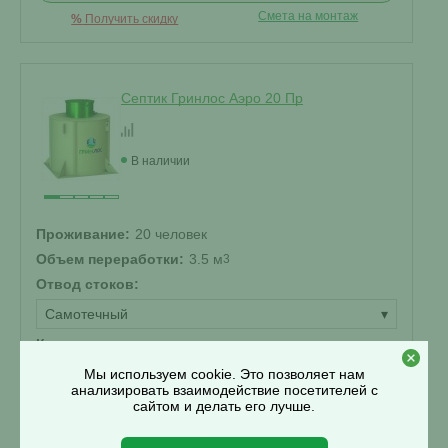
Смета на монтаж
%
Получить скидку
Септик Гринлос Аэро 20 Пр
В наличии
Проживание:
20 человек
Объем переработки:
3.5 м
3
Отвод стоков:
Самотечный
▾
Корпус:
Стандарт
Мы используем cookie. Это позволяет нам
▾
анализировать взаимодействие посетителей с
сайтом и делать его лучше.
452 900 ₽
Купить