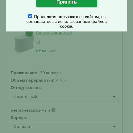
Смета на монтаж
%
Получить скидку
Продолжая пользоваться сайтом, вы
соглашаетесь с использованием файлов
cookie.
Септик Пегас S 20
В наличии
Проживание:
20 человек
Объем переработки:
4 м
3
Отвод стоков:
самотечный
▾
энергонезависимый
?
Корпус:
Стандарт
▾