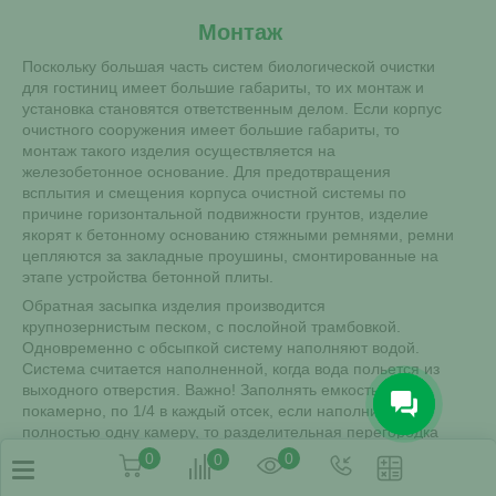
Монтаж
Поскольку большая часть систем биологической очистки
для гостиниц имеет большие габариты, то их монтаж и
установка становятся ответственным делом. Если корпус
очистного сооружения имеет большие габариты, то
монтаж такого изделия осуществляется на
железобетонное основание. Для предотвращения
всплытия и смещения корпуса очистной системы по
Юлия Голубева
причине горизонтальной подвижности грунтов, изделие
Здравствуйте!
якорят к бетонному основанию стяжными ремнями, ремни
Сейчас у нас распродажа.
цепляются за закладные проушины, смонтированные на
Можем предложить Вам
этапе устройства бетонной плиты.
лучшую цену. Напишите мне,
Обратная засыпка изделия производится
если у вас появятся вопросы.
крупнозернистым песком, с послойной трамбовкой.
Одновременно с обсыпкой систему наполняют водой.
Система считается наполненной, когда вода польется из
выходного отверстия. Важно! Заполнять емкость водой
покамерно, по 1/4 в каждый отсек, если наполнить
полностью одну камеру, то разделительная перегородка
не выдержит избыточного давления воды и ее попросту
0
0
0
сорвёт с креплений.