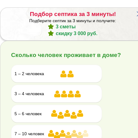
Объем рабочей камеры, м3:
3
Размеры ДxШxВ, м:
2.13x1.44x1.99
Подбор септика за 3 минуты!
Вес, кг:
121
Подберите септик за 3 минуты и получите:
3 сметы
Получить
БЕСПЛАТНУЮ
консультацию
скидку 3 000 руб.
Накопительная ГРИНЛОС Емкость 12 м3
Сколько человек проживает в доме?
вертикальная цилиндрическая для канализации
1 – 2 человека
3 – 4 человека
5 – 6 человек
455 100 ₽
7 – 10 человек
Объем рабочей камеры, м3:
12