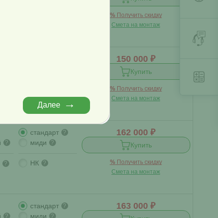
?
%
Получить скидку
Смета на монтаж
150 000 ₽
стандарт
?
й
миди
?
?
Купить
%
Получить скидку
?
Смета на монтаж
Далее
162 000 ₽
стандарт
?
й
миди
?
?
Купить
%
Получить скидку
НК
?
?
Смета на монтаж
163 000 ₽
стандарт
?
й
миди
?
?