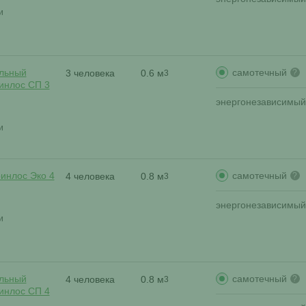
и
самотечный
льный
3 человека
0.6 м
?
3
ринлос СП 3
энергонезависимый
и
самотечный
ринлос Эко 4
4 человека
0.8 м
?
3
энергонезависимый
и
самотечный
льный
4 человека
0.8 м
?
3
ринлос СП 4