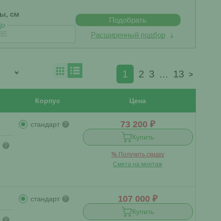
бы, см
Подобрать
До
Расширенный подбор
1
2
3
...
13
>
Корпус
Цена
73 200 ₽
стандарт
?
Купить
?
%
Получить скидку
Смета на монтаж
107 000 ₽
стандарт
?
Купить
?