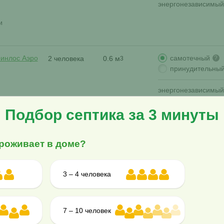
энергонезависимый
и
самотечный
ринлос Аэро
2 человека
0.6 м
?
3
принудительны
энергонезависимый
и
Подбор септика за 3 минуты
самотечный
ринлос Аэро
2 человека
0.6 м
?
3
роживает в доме?
К
принудительны
энергонезависимый
3 – 4 человека
и
самотечный
ринлос Эко 8
8 человек
1.4 м
?
3
7 – 10 человек