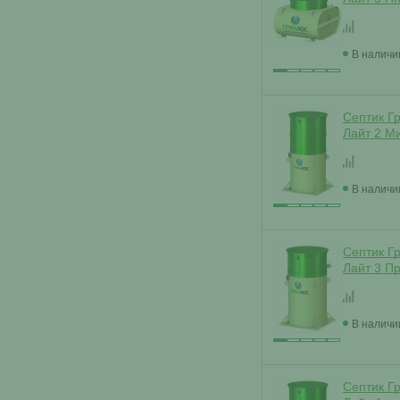
В наличи
Септик Г
Лайт 2 М
В наличи
Септик Г
Лайт 3 П
В наличи
Септик Г