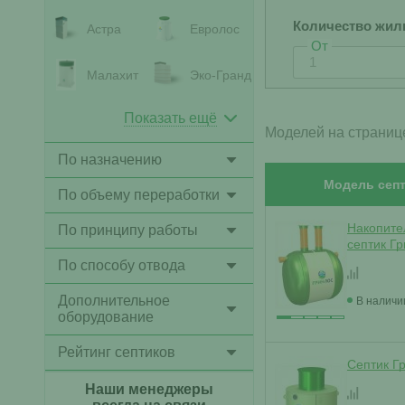
Количество жил
Астра
Евролос
От
Малахит
Эко-Гранд
Показать ещё
Моделей на страниц
По назначению
Модель септ
По объему переработки
Накопите
По принципу работы
септик Г
По способу отвода
Дополнительное
В наличи
оборудование
Рейтинг септиков
Септик Г
Наши менеджеры