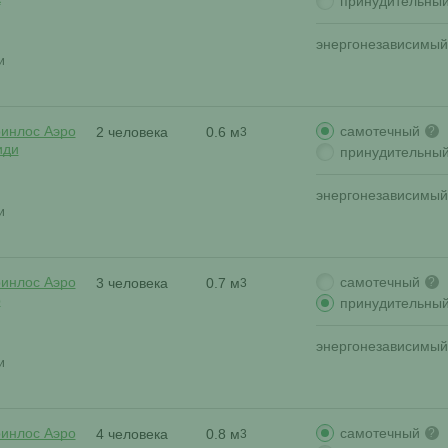
принудительны
энергонезависимый
и
самотечный
ринлос Аэро
2 человека
0.6 м
?
3
иди
принудительны
энергонезависимый
и
самотечный
ринлос Аэро
3 человека
0.7 м
?
3
р
принудительны
энергонезависимый
и
самотечный
ринлос Аэро
4 человека
0.8 м
?
3