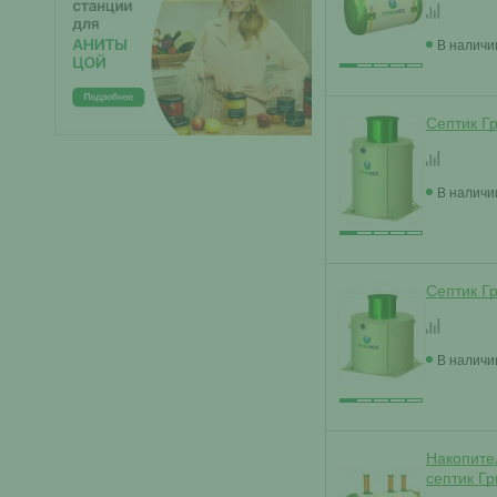
В наличи
Септик Г
В наличи
Септик Г
В наличи
Накопите
септик Г