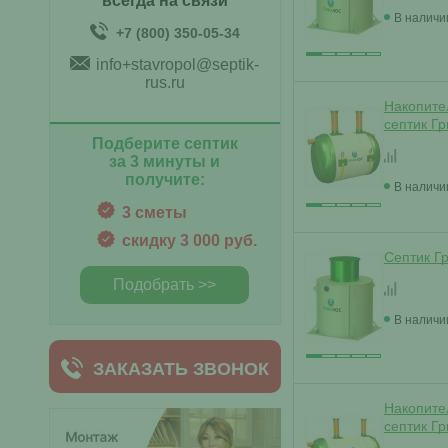
всегда на связи
В наличи
+7 (800) 350-05-34
info+stavropol@septik-
rus.ru
Накопите
септик Г
Подберите септик
за 3 минуты и
получите:
В наличи
3 сметы
скидку 3 000 руб.
Септик Г
Подобрать >>
В наличи
ЗАКАЗАТЬ ЗВОНОК
Накопите
септик Г