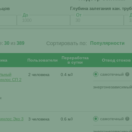
ьцов
Глубина залегания кан. тру
До
От
Сортировать по:
е:
30
из
389
Переработка
ика
Пользователи
Отвод стоков
в сутки
самотечный
льный
2 человека
0.4 м
?
3
ринлос СП 2
энергонезависимый
и
самотечный
ринлос Эко 3
3 человека
0.6 м
?
3
энергонезависимый