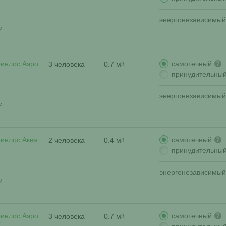
энергонезависимый
и
самотечный
ринлос Аэро
3 человека
0.7 м
?
3
принудительны
энергонезависимый
и
самотечный
ринлос Аква
2 человека
0.4 м
?
3
принудительны
энергонезависимый
и
самотечный
ринлос Аэро
3 человека
0.7 м
?
3
К