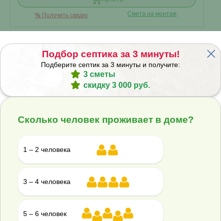
Смета на монтаж
%
Получить скидку
Подбор септика за 3 минуты!
Септик Аквалос 15 R (h=2,28м) УН
Подберите септик за 3 минуты и получите:
3 сметы
скидку 3 000 руб.
В наличии
Сколько человек проживает в доме?
Проживание:
15 человек
Объем переработки:
3 м
3
Отвод стоков:
1 – 2 человека
Самотечный
▾
3 – 4 человека
энергонезависимый
?
Корпус:
Стандарт
▾
5 – 6 человек