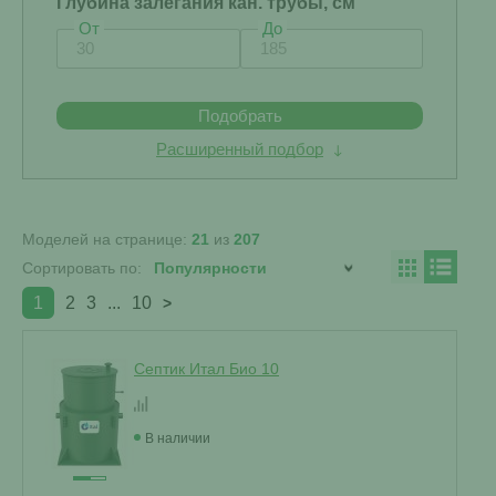
Глубина залегания кан. трубы, см
От
До
Подобрать
Расширенный подбор
Моделей на странице:
21
из
207
Сортировать по:
1
2
3
...
10
>
Септик Итал Био 10
В наличии