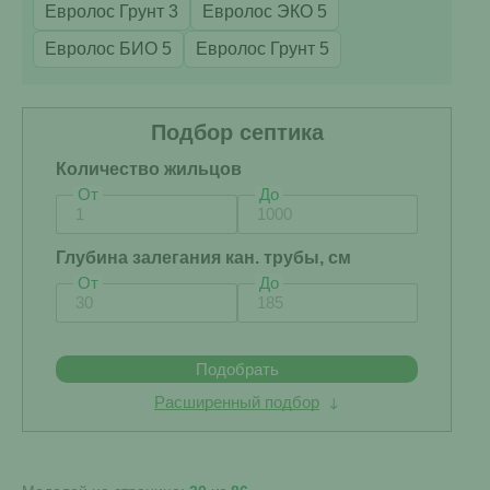
Евролос Грунт 3
Евролос ЭКО 5
Евролос БИО 5
Евролос Грунт 5
Подбор септика
Количество жильцов
От
До
Глубина залегания кан. трубы, см
От
До
Подобрать
Расширенный подбор