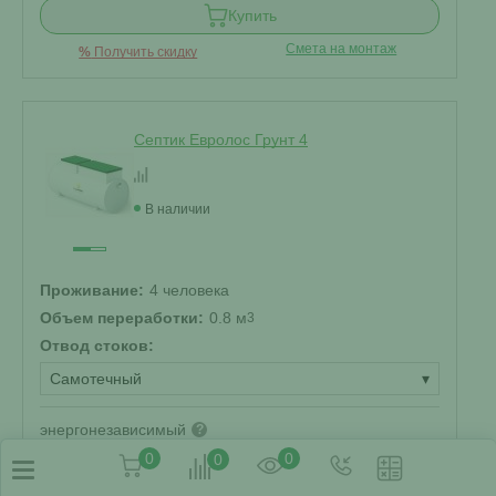
Купить
Смета на монтаж
%
Получить скидку
Септик Евролос Грунт 4
В наличии
Проживание:
4 человека
Объем переработки:
0.8 м
3
Отвод стоков:
Самотечный
▾
энергонезависимый
?
Корпус:
0
0
0
Стандарт
▾