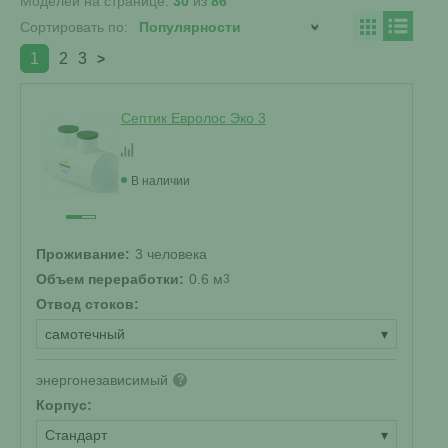
Моделей на странице:
30
из
86
Сортировать по:
1
2
3
>
Септик Евролос Эко 3
В наличии
Проживание:
3 человека
Объем переработки:
0.6 м
3
Отвод стоков:
самотечный
▾
энергонезависимый
?
Корпус:
Стандарт
▾