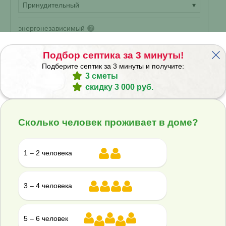
Принудительный
▾
энергонезависимый
?
Корпус:
Подбор септика за 3 минуты!
Стандарт
▾
Подберите септик за 3 минуты и получите:
158 500 ₽
3 сметы
скидку 3 000 руб.
Купить
Смета на монтаж
%
Получить скидку
Сколько человек проживает в доме?
Септик Евролос Про 4
1 – 2 человека
В наличии
3 – 4 человека
Проживание:
4 человека
5 – 6 человек