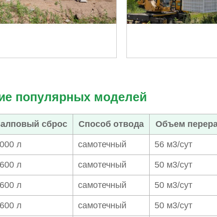
ие популярных моделей
Залповый сброс
Способ отвода
Объем перера
000 л
самотечный
56 м3/сут
600 л
самотечный
50 м3/сут
600 л
самотечный
50 м3/сут
600 л
самотечный
50 м3/сут