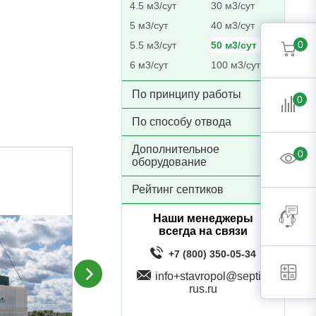
4.5 м3/сут
30 м3/сут
5 м3/сут
40 м3/сут
0
5.5 м3/сут
50 м3/сут
6 м3/сут
100 м3/сут
По принципу работы
0
По способу отвода
Дополнительное
0
оборудование
Рейтинг септиков
Наши менеджеры
всегда на связи
+7 (800) 350-05-34
info+stavropol@septik-
rus.ru