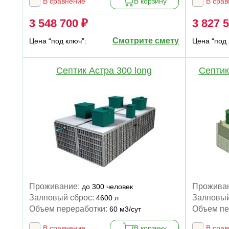
В сравнение
В корзину
В сра
3 548 700 ₽
3 827 
Смотрите смету
Цена “под ключ”:
Цена “под 
Септик Астра 300 long
Септи
Проживание:
Прожива
до 300 человек
Залповый сброс:
Залповый
4600 л
Объем переработки:
Объем пе
60 м3/сут
В сравнение
В корзину
В сра