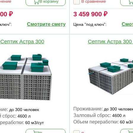
внение
В корзину
В сравнение
900 ₽
3 459 900 ₽
Смотрите смету
Смот
ключ”:
Цена “под ключ”:
Септик Астра 300
Септик Астра 300
Проживание:
до 300 челове
ние:
до 300 человек
Залповый сброс:
4600 л
 сброс:
4600 л
Объем переработки:
60 м3/
реработки:
60 м3/сут