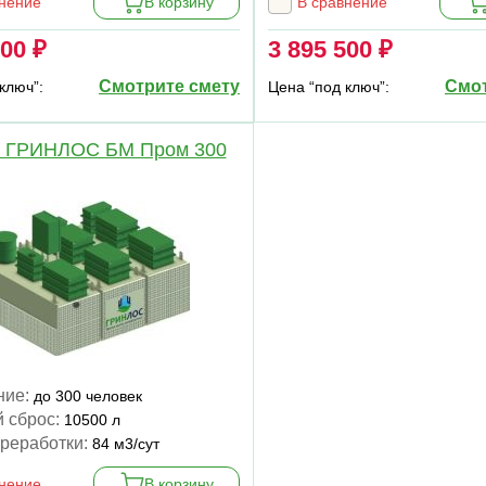
внение
В корзину
В сравнение
500 ₽
3 895 500 ₽
Смотрите смету
Смот
ключ”:
Цена “под ключ”:
к ГРИНЛОС БМ Пром 300
ние:
до 300 человек
 сброс:
10500 л
реработки:
84 м3/сут
внение
В корзину