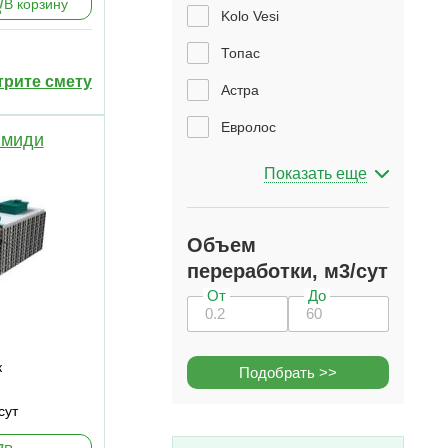
В корзину
Kolo Vesi
Топас
рите смету
Астра
Евролос
 миди
Показать еще
Объем
переработки, м3/сут
От
До
к
Подобрать
>>
сут