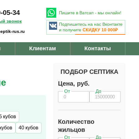
0-05-34
Пишите в Ватсап - мы онлайн!
ый звонок
Подпишитесь на нас Вконтакте
и получите
СКИДКУ 10 000₽
eptik-rus.ru
и
Клиентам
Контакты
ПОДБОР СЕПТИКА
ле
Цена, руб.
От
До
5 кубов
Количество
кубов
40 кубов
жильцов
От
До