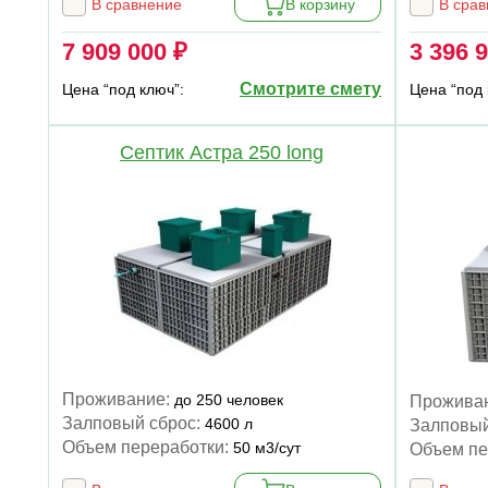
В сравнение
В корзину
В сра
7 909 000 ₽
3 396 
Смотрите смету
Цена “под ключ”:
Цена “под 
Септик Астра 250 long
Проживание:
до 250 человек
Прожива
Залповый сброс:
4600 л
Залповый
Объем переработки:
50 м3/сут
Объем пе