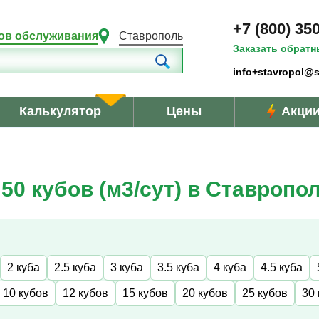
+7 (800) 35
ов обслуживания
Ставрополь
Заказать обратн
info+stavropol@s
Калькулятор
Цены
Акци
0 кубов (м3/сут) в Ставропо
2 куба
2.5 куба
3 куба
3.5 куба
4 куба
4.5 куба
10 кубов
12 кубов
15 кубов
20 кубов
25 кубов
30 