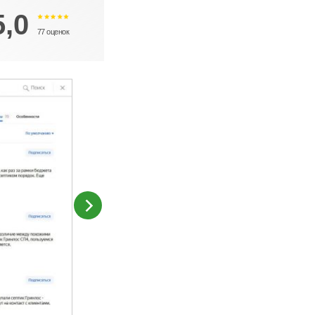
5,0
77 оценок