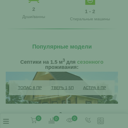
2
1 - 2
Души/ванны
Стиральные машины
Популярные модели
3
Септики на 1.5 м
для
сезонного
проживания:
ТОПАС 8 ПР
ТВЕРЬ 1,5П
АСТРА 8 ПР
3
Септики на 1.5 м
для
постоянного
0
0
0
проживания: