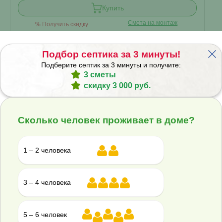
Купить
Смета на монтаж
%
Получить скидку
Подбор септика за 3 минуты!
Накопительный септик Гринлос СП 9
Подберите септик за 3 минуты и получите:
3 сметы
скидку 3 000 руб.
В наличии
Сколько человек проживает в доме?
Проживание:
9 человек
Объем переработки:
1.8 м
3
1 – 2 человека
Отвод стоков:
самотечный
▾
3 – 4 человека
энергонезависимый
?
Корпус:
5 – 6 человек
Стандарт
▾