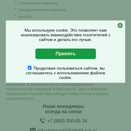
стиральная машина;
посудомоечная машина;
унитаз;
душ.
Мы используем cookie. Это позволяет нам
Напротив каждого пункта необходимо вписать нужное
анализировать взаимодействие посетителей с
число, выбрать подходящий вариант из выпадающего
сайтом и делать его лучше.
списка или поставить галочку по необходимости. После
этого нажать на кнопку «Подобрать» и подождать, когда
появятся подходящие станции.
Продолжая пользоваться сайтом, вы
*
Данный расчет производится на основании суммарного
соглашаетесь с использованием файлов
залпового сброса, производимого всеми сантехническими
cookie.
приборами, установленными на объекте, и может быть
неточным, в зависимости от индивидуальных
особенностей строения и местности. Для уточнения
требуемой станции Вам следует обратиться к нашим
специалистам.
Наши менеджеры
всегда на связи
+7 (800) 350-05-34
info+stavropol@septik-rus.ru