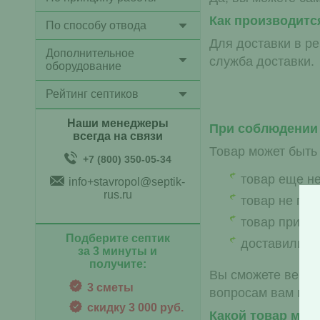
Как производитс
По способу отвода
Для доставки в р
Дополнительное
служба доставки.
оборудование
Рейтинг септиков
Наши менеджеры
При соблюдении 
всегда на связи
Товар может быть
+7 (800) 350-05-34
товар еще н
info+stavropol@septik-
rus.ru
товар не по
товар пришел
Подберите септик
доставили н
за 3 минуты и
получите:
Вы сможете вернут
3 сметы
вопросам вам мог
скидку 3 000 руб.
Какой товар мож