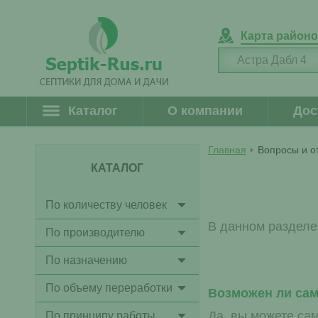
Карта район
Каталог
О компании
Дос
Главная
Вопросы и о
КАТАЛОГ
По количеству человек
В данном разделе
По производителю
По назначению
По объему переработки
Возможен ли сам
Да, вы можете сам
По принципу работы