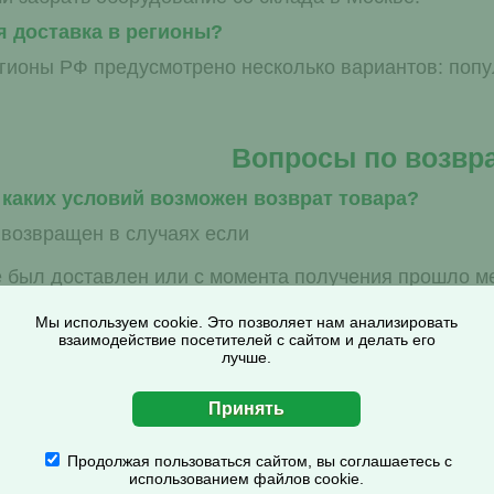
я доставка в регионы?
егионы РФ предусмотрено несколько вариантов: поп
Вопросы по возвр
каких условий возможен возврат товара?
 возвращен в случаях если
е был доставлен или с момента получения прошло м
дошел
Мы используем cookie. Это позволяет нам анализировать
взаимодействие посетителей с сайтом и делать его
 с браком или не в полной комплектации
лучше.
еправильный товар
ь товар на складе, в пункте выдачи транспортной к
ут помочь наши менеджеры. Звоните!
Продолжая пользоваться сайтом, вы соглашаетесь с
использованием файлов cookie.
но вернуть?