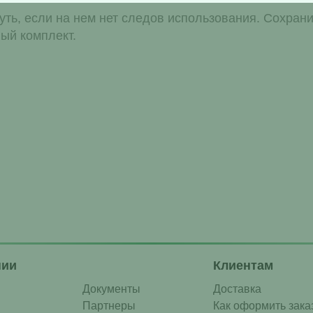
ть, если на нем нет следов использования. Сохрани
ый комплект.
нии
Клиентам
Документы
Доставка
Партнеры
Как оформить зака