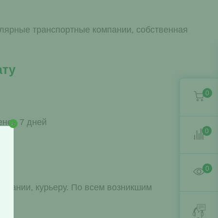
улярные транспортные компании, собственная
ату
0
енее 7 дней
0
0
омпании, курьеру. По всем возникшим